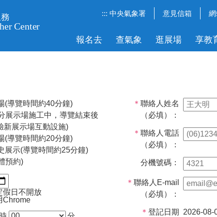
:::
中央氣象署
意見信箱
網
報名去
查氣象
逛展場
享教
(導覽時間約40分鐘)
＊
聯絡人姓名
分展示場施工中，導覽結束後
（必填）：
驗新展示場互動設施)
＊
聯絡人電話
(導覽時間約20分鐘)
（必填）：
展示(導覽時間約25分鐘)
體預約)
分機號碼：
＊
聯絡人E-mail
定假日不開放
（必填）：
hrome
＊
登記日期
2026-08-
時
分