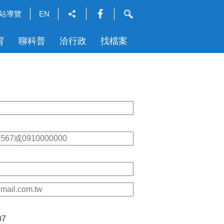
站導覽
EN
育
聊科普
洽行政
找檔案
07