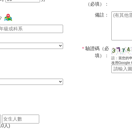
（必填）：
備註：
心
＊
驗證碼（必
填）：
註：當您的
改用Google
0人)