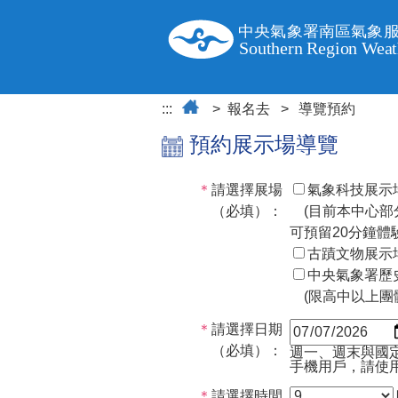
跳
到
主
要
內
容
:::
報名去
導覽預約
預約展示場導覽
＊
請選擇展場
氣象科技展示場
（必填）：
(目前本中心部
可預留20分鐘體
古蹟文物展示場
中央氣象署歷史
(限高中以上團
＊
請選擇日期
（必填）：
週一、週末與國
手機用戶，請使用C
＊
請選擇時間