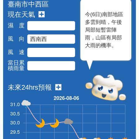
臺南市中西區
現在天氣
今(6日)南部地區
多雲到晴，午後
濕 度
局部短暫雷陣
雨，山區有局部
風 向
西南西
大雨的機率。
風 速
當日累
積雨量
未來24hrs預報