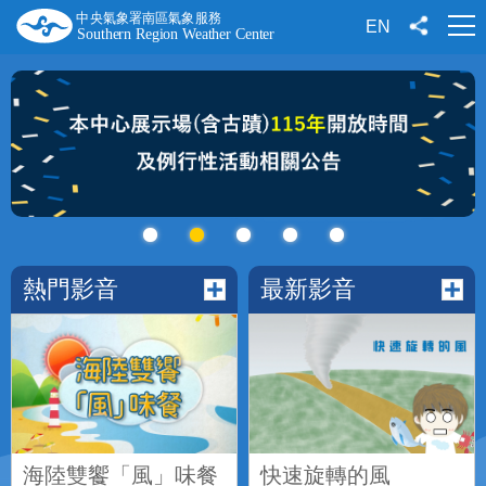
跳
到
EN
主
要
內
容
熱門影音
最新影音
海陸雙饗「風」味餐
快速旋轉的風