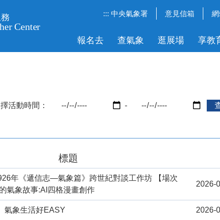
:::
中央氣象署
意見信箱
網
報名去
查氣象
逛展場
享教
選擇活動時間：
-
標題
1926年《遞信志—氣象篇》跨世紀對談工作坊 【場次
2026-0
的氣象故事:AI四格漫畫創作
）氣象生活好EASY
2026-0