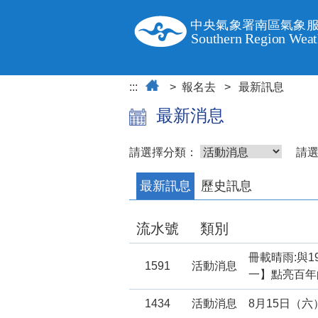
跳
到
主
要
內
容
:::
報名去
最新訊息
最新消息
請選擇分類：
請
最新訊息
歷史訊息
流水號
類別
冊載晴雨:與
1591
活動消息
一】點亮百年
1434
活動消息
8月15日（六