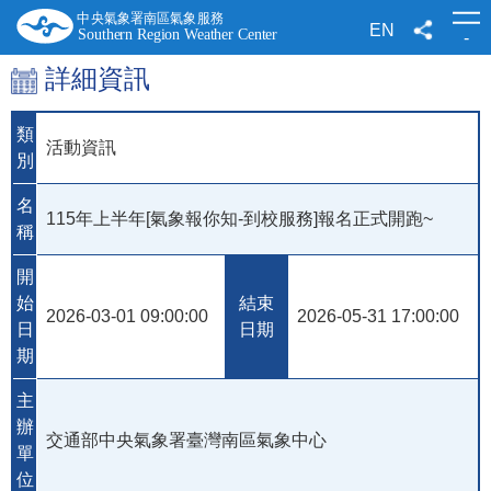
跳
到
EN
-
主
要
詳細資訊
內
容
類
活動資訊
別
名
115年上半年[氣象報你知-到校服務]報名正式開跑~
稱
開
始
結束
2026-03-01 09:00:00
2026-05-31 17:00:00
日
日期
期
主
辦
交通部中央氣象署臺灣南區氣象中心
單
位