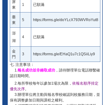
屏
1
已額滿
東
臺
5
https://forms.gle/doYLcX793WVRoYut8
東
澎
4
已額滿
湖
金
3
https://forms.gle/EHaQ1u7c1QSiiLiy9
門
七. 注意事項：
1.
報名成功並
非錄取成功
，請待辦理單位電話聯繫確
認日期時間。
2.每所學校每年以參加1場次為限，
依報名順序排定
優先次序
。
3.辦理單位將主動與報名學校確認到校服務日期，並
保有調整參加日期與課程之權利。