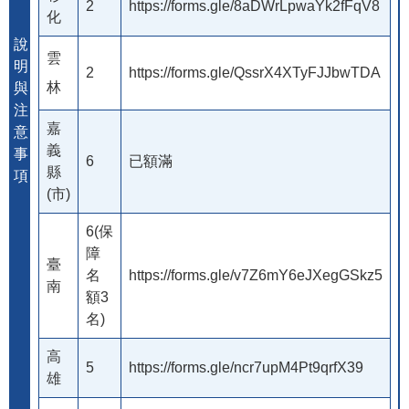
2
https://forms.gle/8aDWrLpwaYk2fFqV8
化
說
雲
明
2
https://forms.gle/QssrX4XTyFJJbwTDA
林
與
注
嘉
意
義
事
6
已額滿
縣
項
(市)
6(保
障
臺
名
https://forms.gle/v7Z6mY6eJXegGSkz5
南
額3
名)
高
5
https://forms.gle/ncr7upM4Pt9qrfX39
雄