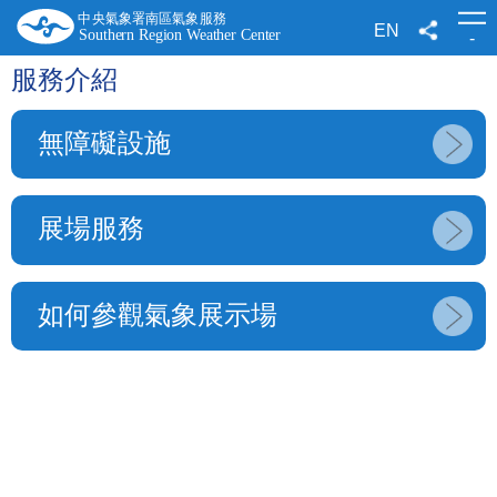
跳
到
EN
-
主
要
服務介紹
內
容
無障礙設施
展場服務
如何參觀氣象展示場