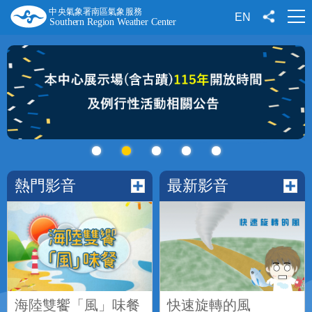
跳
到
EN
主
要
內
容
熱門影音
最新影音
海陸雙饗「風」味餐
快速旋轉的風