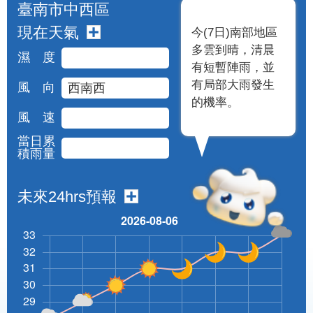
臺南市中西區
現在天氣
今(7日)南部地區
多雲到晴，清晨
濕 度
有短暫陣雨，並
有局部大雨發生
風 向
西南西
的機率。
風 速
當日累
積雨量
未來24hrs預報