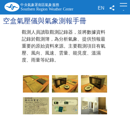
跳
到
EN
-
主
要
空盒氣壓儀與氣象測報手冊
內
容
觀測人員讀取觀測記錄器，並將數據資料
記錄於觀測簿，為分析氣象、提供預報最
重要的原始資料來源。主要觀測項目有氣
壓、風向、風速、雲量、能見度、溫濕
度、雨量等紀錄。