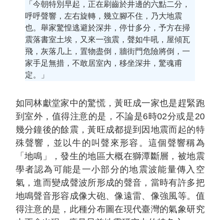
「今朝特別早起，正在刷齒於井邊的六點二分，
呼呼聲響，左右旋轉，幾立腳不住，乃大地震
也。舉家驚惶逃避於深井，停廿多分，予方在掃
震落書室土埃，又來一強震，聲如牛吼，屋傾瓦
飛，灰落几上，置物盡倒，牆街門危險將倒，一
家手足無措，不敢居室內，移坐深井，驚魂甫
定。」
如同林獻堂家中的驚慌，黃旺成一家也是趕緊跑
到室外，值得注意的是，不論是6時02分或是20
幾分鐘後的餘震，黃旺成都提到因地震而起的特
殊聲響，並以牛的叫聲來形容。這個聲響稱為
「地鳴」，發生的地區大概在獅潭斷層，被地震
學者認為可能是一小部分的地震波能量傳入空
氣，進而變成聲波所形成的聲音，當時有許多把
地鳴聲音形容成像大砲、像遠雷、像強風等。值
得注意的是，此種分布圖在現代臺灣的氣象研究