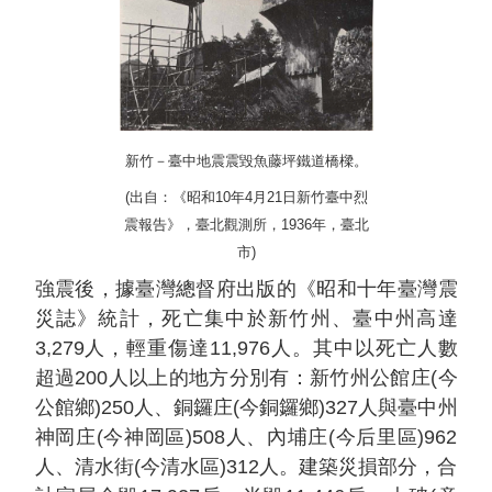
新竹－臺中地震震毀魚藤坪鐵道橋樑。
(出自：《昭和10年4月21日新竹臺中烈
震報告》，臺北觀測所，1936年，臺北
市)
強震後，據臺灣總督府出版的《昭和十年臺灣震
災誌》統計，死亡集中於新竹州、臺中州高達
3,279人，輕重傷達11,976人。其中以死亡人數
超過200人以上的地方分別有：新竹州公館庄(今
公館鄉)250人、銅鑼庄(今銅鑼鄉)327人與臺中州
神岡庄(今神岡區)508人、內埔庄(今后里區)962
人、清水街(今清水區)312人。建築災損部分，合