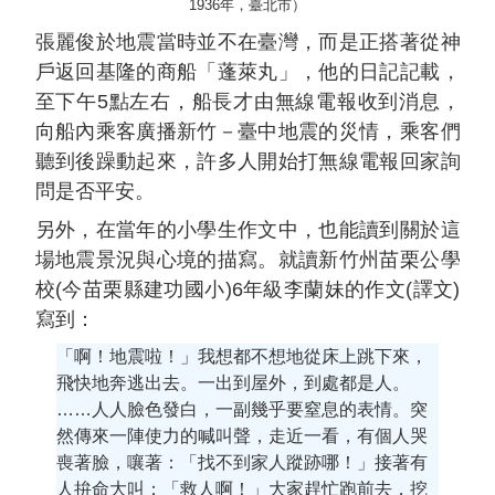
1936年，臺北市）
張麗俊於地震當時並不在臺灣，而是正搭著從神
戶返回基隆的商船「蓬萊丸」，他的日記記載，
至下午5點左右，船長才由無線電報收到消息，
向船內乘客廣播新竹－臺中地震的災情，乘客們
聽到後躁動起來，許多人開始打無線電報回家詢
問是否平安。
另外，在當年的小學生作文中，也能讀到關於這
場地震景況與心境的描寫。就讀新竹州苗栗公學
校(今苗栗縣建功國小)6年級李蘭妹的作文(譯文)
寫到：
「啊！地震啦！」我想都不想地從床上跳下來，
飛快地奔逃出去。一出到屋外，到處都是人。
……人人臉色發白，一副幾乎要窒息的表情。突
然傳來一陣使力的喊叫聲，走近一看，有個人哭
喪著臉，嚷著：「找不到家人蹤跡哪！」接著有
人拚命大叫：「救人啊！」大家趕忙跑前去，挖