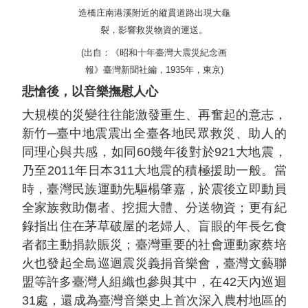
造橋庄南港溪附近的縱貫道路出現大龜
裂，影響救災物資的運送。
(出自：《昭和十年臺灣大震災紀念画
報》臺灣新聞社編，1935年，東京)
悲愴後，以音樂撫慰人心
大規模的災變往往能激發重生、再奮起的意志，
新竹
─
臺中地震震出全臺各地民眾救災、助人的
同理心與共感，如同60幾年後對於921大地震，
乃至2011年日本311大地震的積極援助一般。當
時，臺灣民族運動先驅楊肇嘉，於震後立即動員
全家族救助傷者、挖掘大體、分送物資；更有紀
錄指出住在茅草破屋的老婦人、盲眼的年長乞食
者都主動捐款賑災；臺灣重要的社會運動家蔡培
火也發起全島巡迴震災義捐音樂會，臺灣文藝聯
盟等許多臺灣人組織也參與其中，在42天內巡迴
31處，還成為臺灣音樂史上首次深入農村地區的