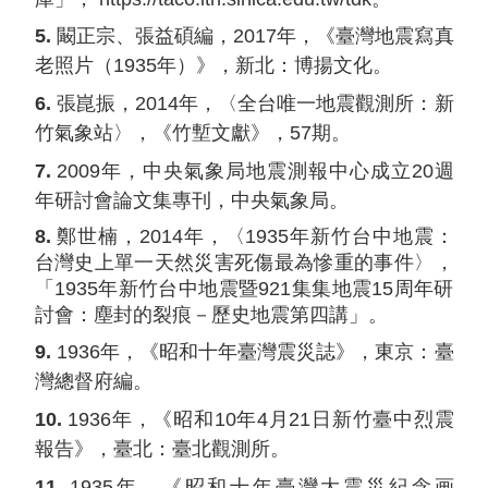
5.
闞正宗、張益碩編，2017年，《臺灣地震寫真
老照片（1935年）》，新北：博揚文化。
6.
張崑振，2014年，〈全台唯一地震觀測所：新
竹氣象站〉，《竹塹文獻》，57期。
7.
2009年，中央氣象局地震測報中心成立20週
年研討會論文集專刊，中央氣象局。
8.
鄭世楠，2014年，〈1935年新竹台中地震：
台灣史上單一天然災害死傷最為慘重的事件〉，
「1935年新竹台中地震暨921集集地震15周年研
討會：塵封的裂痕－歷史地震第四講」。
9.
1936年，《昭和十年臺灣震災誌》，東京：臺
灣總督府編。
10.
1936年，《昭和10年4月21日新竹臺中烈震
報告》，臺北：臺北觀測所。
11.
1935年，《昭和十年臺灣大震災紀念画