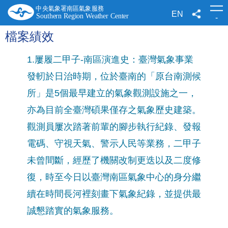
跳
到
EN
-
主
要
檔案績效
內
容
1.屢履二甲子-南區演進史：臺灣氣象事業
發軔於日治時期，位於臺南的「原台南測候
所」是5個最早建立的氣象觀測設施之一，
亦為目前全臺灣碩果僅存之氣象歷史建築。
觀測員屢次踏著前輩的腳步執行紀錄、發報
電碼、守視天氣、警示人民等業務，二甲子
未曾間斷，經歷了機關改制更迭以及二度修
復，時至今日以臺灣南區氣象中心的身分繼
續在時間長河裡刻畫下氣象紀錄，並提供最
誠懇踏實的氣象服務。