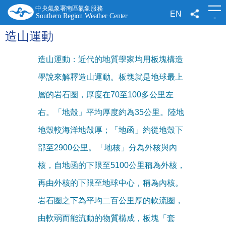
跳
到
EN
-
主
要
造山運動
內
容
造山運動：近代的地質學家均用板塊構造
學說來解釋造山運動。板塊就是地球最上
層的岩石圈，厚度在70至100多公里左
右。「地殼」平均厚度約為35公里。陸地
地殼較海洋地殼厚；「地函」約從地殼下
部至2900公里。「地核」分為外核與內
核，自地函的下限至5100公里稱為外核，
再由外核的下限至地球中心，稱為內核。
岩石圈之下為平均二百公里厚的軟流圈，
由軟弱而能流動的物質構成，板塊「套